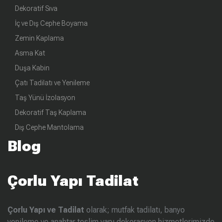
Dekoratif Sıva
İç ve Dış Cephe Boyama
Zemin Kaplama
Asma Kat
Duşa Kabin
Çatı Tadilatı ve Yenileme
Taş Yünü İzolasyon
Dekoratif Taş Kaplama
Dış Cephe Mantolama
Blog
Çorlu Yapı Tadilat
Çorlu Yapı ve Tadilat
olarak; mutfak tadilatı, banyo
yenileme ve anahtar teslim yapı dekorasyon hizmetlerimizde