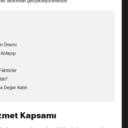
r tarafından gerçekleştirilmelidir.
in Önemi
Anlayışı
Faktörler
atı?
za Değer Katın
izmet Kapsamı