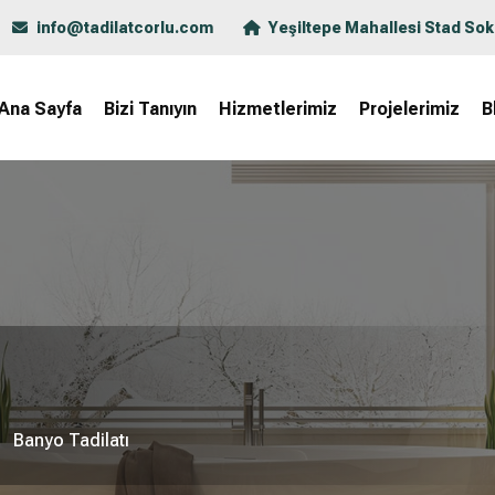
info@tadilatcorlu.com
Yeşiltepe Mahallesi Stad Sok
Ana Sayfa
Bizi Tanıyın
Hizmetlerimiz
Projelerimiz
B
Banyo Tadilatı