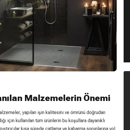
lanılan Malzemelerin Önemi
malzemeler, yapılan işin kalitesini ve ömrünü doğrudan
ğı için kullanılan tüm ürünlerin bu koşullara dayanıklı
pıştırıcılar kısa sürede çatlama ve kabarma sorunlarına yol