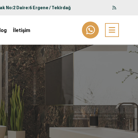
ak No:2 Daire:6 Ergene / Tekirdağ
log
İletişim